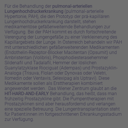
Für die
Behandlung der
pulmonal-arteriellen
Lungenhochdruckerkrankung
(pulmonal-arterielle
Hypertonie, PAH), die den Prototyp der prä-kapillären
Lungenhochdruckerkrankung darstellt, stehen
medikamentöse gefäßerweiternde Behandlungen zur
Verfügung. Bei der PAH kommt es durch fortschreitende
Verengung der Lungengefäße zu einer Verkleinerung des
Kapillargebiets der Lunge. In Österreich behandeln wir PAH
mit unterschiedlichen gefäßerweiterenden Medikamenten
(Endothelin-Rezeptor-Blocker Macitentan (Opsumit) und
Ambristentan (Volibris), Phosphodiesterasehemmer
Sildenafil und Tadalafil, Hemmer der löslichen
Guanylatzyklase Riociguat (Adempas) und Prostazyklin-
Analoga (Trisuva, Flolan oder Dynovas oder Veletri,
Ilomedin oder Ventavis, Selexipag als Uptravi). Diese
Medikamente sollen als Ersttherapien kombiniert
angewendet werden. Das Wiener Zentrum glaubt an die
HIT-HARD-AND-EARLY
Behandlung, das heißt, dass man
frühzeitig Prostazykline gibt. Die Pumpentherapien mit
Prostazyklinen sind aber herausfordernd und verlangen
eine
spezielle Betreuung.
Die
Lungentransplantation steht
für Patient:innen im fortgeschrittenen Erkrankungsstadium
zur Verfügung.