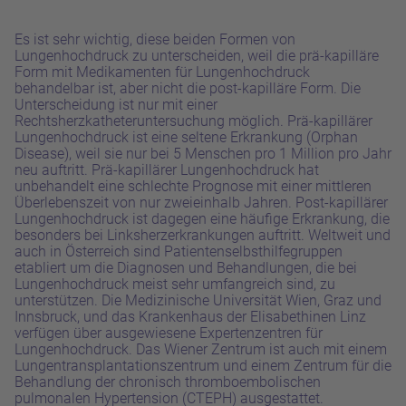
Es ist sehr wichtig, diese beiden Formen von
Lungenhochdruck zu unterscheiden, weil die prä-kapilläre
Form mit Medikamenten für Lungenhochdruck
behandelbar ist, aber nicht die post-kapilläre Form. Die
Unterscheidung ist nur mit einer
Rechtsherzkatheteruntersuchung möglich. Prä-kapillärer
Lungenhochdruck ist eine seltene Erkrankung (Orphan
Disease), weil sie nur
bei
5 Menschen pro 1 Million pro Jahr
neu auftritt. Prä-kapillärer Lungenhochdruck hat
unbehandelt eine schlechte Prognose mit einer mittleren
Überlebenszeit von nur zweieinhalb Jahren. Post-kapillärer
Lungenhochdruck ist dagegen eine häufige Erkrankung, die
besonders bei Linksherzerkrankungen auftritt. Weltweit und
auch in Österreich sind Patientenselbsthilfegruppen
etabliert
um die Diagnosen und Behandlungen, die bei
Lungenhochdruck
meist
sehr umfangreich sind, zu
unterstützen. Die Medizinische Universität Wien, Graz und
Innsbruck, und das Krankenhaus der Elisabethinen Linz
verfügen über
ausgewiesene
Expertenzentren für
Lungenhochdruck. Das Wiener Zentrum ist auch mit einem
Lungentransplantationszentrum und einem Zentrum für die
Behandlung der chronisch thromboembolischen
pulmonalen Hypertension (CTEPH) ausgestattet.