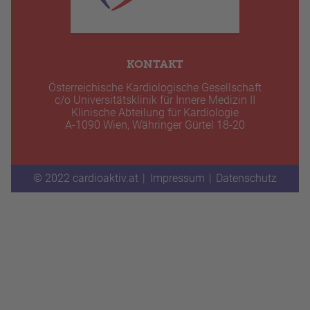
KONTAKT
Österreichische Kardiologische Gesellschaft
c/o Universitätsklinik für Innere Medizin II
Klinische Abteilung für Kardiologie
A-1090 Wien, Währinger Gürtel 18-20
© 2022 cardioaktiv.at
Impressum
Datenschutz