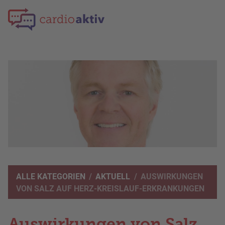
Direkt
zum
Inhalt
HERZKLAPPEN­ERKRANKUNGEN
HERZRHYTHMUS­STÖRUNGEN
HERZ­INSUFFIZIENZ
KORONARE HERZERKRANKUNG
VORBEUGUNG VON HERZERKRANKUNGEN
PFADNAVIGATION
ALLE KATEGORIEN
AKTUELL
AUSWIRKUNGEN
VON SALZ AUF HERZ-KREISLAUF-ERKRANKUNGEN
Auswirkungen von Salz