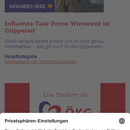
GESUNDES HERZ
Influenza-Task-Force: Winterzeit ist
Grippezeit
Vieles verläuft derzeit anders und ist nicht genau
vorhersehbar – das gilt auch für die Grippewelle.
Hauptkategorie
Vorbeugung von Herzerkrankungen