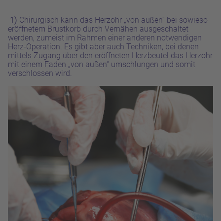
1)
Chirurgisch kann das Herzohr „von außen“ bei sowieso
eröffnetem Brustkorb durch Vernähen ausgeschaltet
werden, zumeist im Rahmen einer anderen notwendigen
Herz-Operation. Es gibt aber auch Techniken, bei denen
mittels Zugang über den eröffneten Herzbeutel das Herzohr
mit einem Faden „von außen“ umschlungen und somit
verschlossen wird.