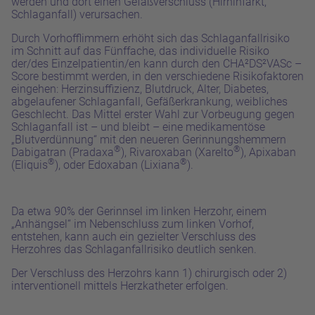
werden und dort einen Gefäßverschluss (Hirninfarkt,
Schlaganfall) verursachen.
Durch Vorhofflimmern erhöht sich das Schlaganfallrisiko
im Schnitt auf das Fünffache, das individuelle Risiko
der/des Einzelpatientin/en kann durch den CHA²DS²VASc –
Score bestimmt werden, in den verschiedene Risikofaktoren
eingehen: Herzinsuffizienz, Blutdruck, Alter, Diabetes,
abgelaufener Schlaganfall, Gefäßerkrankung, weibliches
Geschlecht. Das Mittel erster Wahl zur Vorbeugung gegen
Schlaganfall ist – und bleibt – eine medikamentöse
„Blutverdünnung“ mit den neueren Gerinnungshemmern
®
®
Dabigatran (Pradaxa
), Rivaroxaban (Xarelto
), Apixaban
®
®
(Eliquis
), oder Edoxaban (Lixiana
).
Da etwa 90% der Gerinnsel im linken Herzohr, einem
„Anhängsel“ im Nebenschluss zum linken Vorhof,
entstehen, kann auch ein gezielter Verschluss des
Herzohres das Schlaganfallrisiko deutlich senken.
Der Verschluss des Herzohrs kann 1) chirurgisch oder 2)
interventionell mittels Herzkatheter erfolgen.