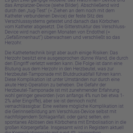
das Amplatzer-Device (siehe Bilder). Abschließend wird
durch den „tug-Test“ (= Ziehen an dem noch mit dem
Katheter verbundenen Device) der feste Sitz des
Verschlusssystems getestet und danach das Körbchen
vom Katheter abgesetzt. Die Gitterstruktur des Verschluss-
Device wird nach einigen Monaten von Endothel (=
„Gefäßinnenhaut“) überwachsen und verschließt so das
Herzohr.
Die Kathetertechnik birgt aber auch einige Risiken: Das
Herzohr besitzt eine ausgesprochen dünne Wand, die durch
den Eingriff verletzt werden kann. Die Folge ist dann eine
Blutung aus dem Herzohr in den Herzbeutel, was zur
Herzbeutel-Tamponade mit Blutdruckabfall führen kann.
Diese Komplikation ist unter Umständen nur durch eine
akute Herz-Operation zu beheben. Die Gefahr der
Herzbeutel-Tamponade ist mit zunehmender Erfahrung
wohl geringer geworden (von anfangs 4% nun bei etwa 1-
2% aller Eingriffe), aber sie ist dennoch nicht
vernachlässigbar. Eine weitere mögliche Komplikation ist
die Gerinnselbildung am Verschluss-Device selbst mit
nachfolgendem Schlaganfall, oder ganz selten, ein
spontanes Ablösen des Körbchens mit Embolisation in die
großen Körpergefäße. Insgesamt wird in Registern aktuell
die Komplikationsrate mit rund 4% angegeben.